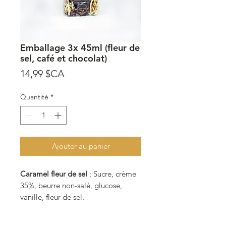
Emballage 3x 45ml (fleur de
sel, café et chocolat)
Prix
14,99 $CA
Quantité
*
Ajouter au panier
Caramel fleur de sel
; Sucre, crème
35%, beurre non-salé, glucose,
vanille, fleur de sel.
Caramel au Café
; Sucre, crème
35%, beurre non-salé, glucose, café,