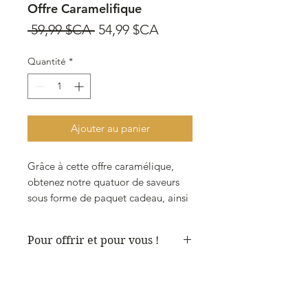
Offre Caramelifique
Prix
Prix
 59,99 $CA 
54,99 $CA
original
promotionnel
Quantité
*
Ajouter au panier
Grâce à cette offre caramélique,
obtenez notre quatuor de saveurs
sous forme de paquet cadeau, ainsi
qu’un pot de notre délicieux
caramel à la fleur de sel dont vous
Pour offrir et pour vous !
pourrez vous régaler.
Vous aimeriez donner un cadeau
Voir le détail ici-bas
tellement délicieux à déguster que
vous souhaiteriez vous-même le