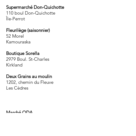
Supermarché Don-Quichotte
110 boul Don-Quichotte
Île-Perrot
Fleurilège (saisonnier)
52 Morel
Kamouraska
Boutique Sorella
2979 Boul. St-Charles
Kirkland
Deux Grains au moulin
1202, chemin du Fleuve
Les Cèdres
Marché ODA
1290 Therese Lavoie Roux
Montréal
Épicerie Urbaine St-Amour